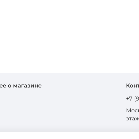
ее о магазине
Кон
и
+7 (
Моск
эта