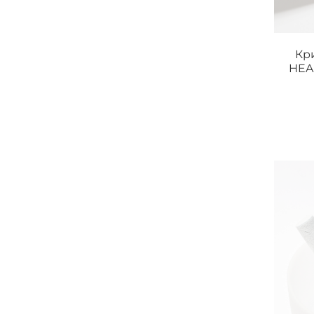
Кр
HEA