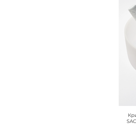
Кр
SAC