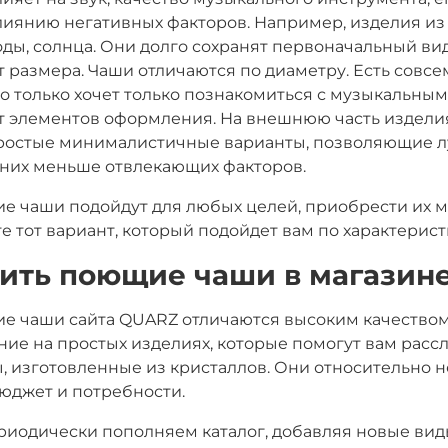
лиянию негативных факторов. Например, изделия из
оды, солнца. Они долго сохранят первоначальный вид
т размера. Чаши отличаются по диаметру. Есть совсе
то только хочет только познакомиться с музыкальны
т элементов оформления. На внешнюю часть изделия 
ростые минималистичные варианты, позволяющие лу
 них меньше отвлекающих факторов.
 чаши подойдут для любых целей, приобрести их м
е тот вариант, который подойдет вам по характерист
ить поющие чаши в магазин
е чаши сайта QUARZ отличаются высоким качеством
ие на простых изделиях, которые помогут вам рассл
, изготовленные из кристаллов. Они относительно н
юджет и потребности.
иодически пополняем каталог, добавляя новые виды