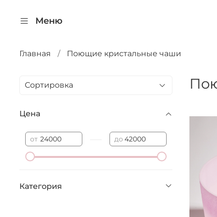
Меню
Главная
Поющие кристальные чаши
Пою
Цена
—
от
до
Категория