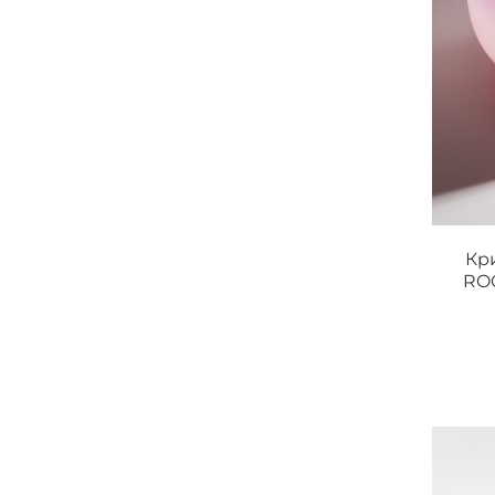
Кр
ROO