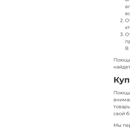
в
в
О
к
О
п
В
Поющие
найдет
Куп
Поющи
вниман
товары
свой б
Мы пер