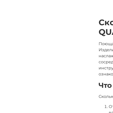
Ск
QU
Поющая
Издели
наслаж
сосред
инстру
ознако
Что
Скольк
О
в