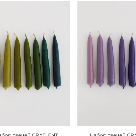
абор свечей GRADIENT
Набор свечей GR