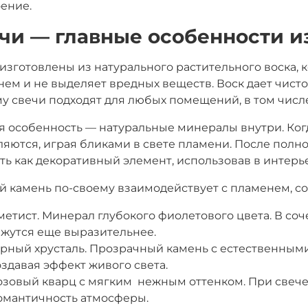
ение.
чи — главные особенности и
изготовлены из натурального растительного воска,
ем и не выделяет вредных веществ. Воск дает чисто
у свечи подходят для любых помещений, в том числе
я особенность — натуральные минералы внутри. Ког
яются, играя бликами в свете пламени. После полно
ть как декоративный элемент, использовав в интерь
 камень по-своему взаимодействует с пламенем, с
метист. Минерал глубокого фиолетового цвета. В со
ажутся еще выразительнее.
орный хрусталь. Прозрачный камень с естественными
оздавая эффект живого света.
озовый кварц с мягким нежным оттенком. При свече
омантичность атмосферы.