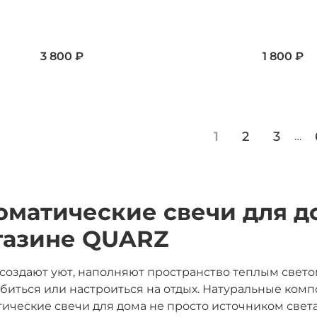
3 800 ₽
1 800 ₽
1
2
3
…
оматические свечи для до
газине QUARZ
создают уют, наполняют пространство теплым свет
биться или настроиться на отдых. Натуральные ко
ические свечи для дома не просто источником света,