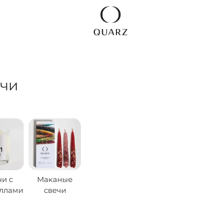
чи
чи с
Маканые
аллами
свечи