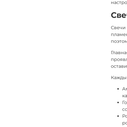
настро
Све
Свечи 
пламен
поэтом
Главна
проявл
остави
Каждый
А
к
Г
с
Р
р