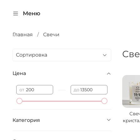
Меню
Главная
Свечи
Све
Цена
—
от
до
Све
Категория
крист