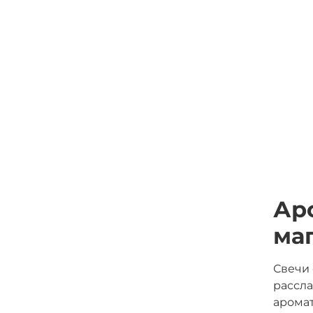
Ар
ма
Свечи 
рассла
аромат