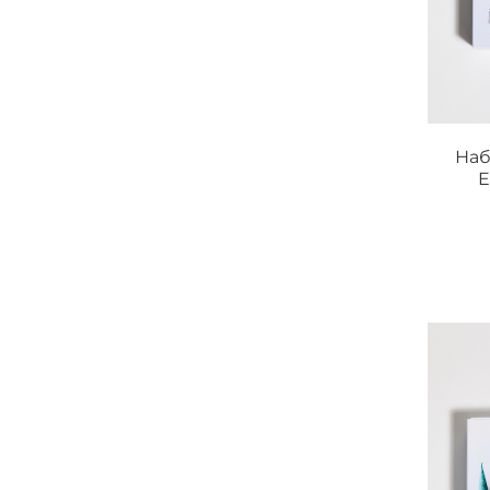
Наб
E