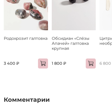
Родохрозит галтовка
Обсидиан «Слёзы
Цитри
Апачей» галтовка
необ
крупная
3 400 ₽
1 800 ₽
6 800
Комментарии