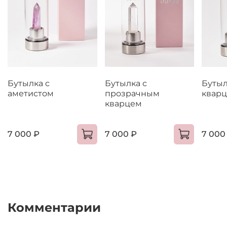
Бутылка с
Бутылка с
Бутыл
аметистом
прозрачным
квар
кварцем
7 000 ₽
7 000 ₽
7 000
Комментарии