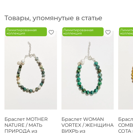
Товары, упомянутые в статье
Лимитированная
Лимитированная
Лимит
коллекция
коллекция
коллек
Браслет MOTHER
Браслет WOMAN
Брас
NATURE / МАТЬ
VORTEX / ЖЕНЩИНА
COMB
ПРИРОДА из
ВИХРЬ из
СОТА 