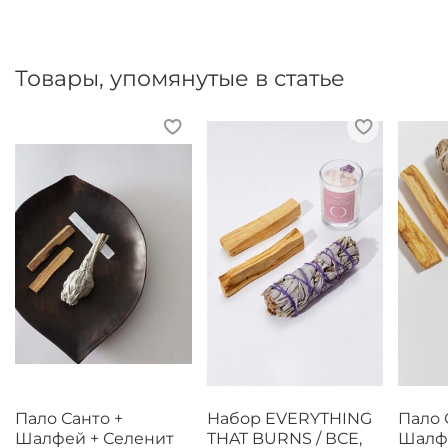
Товары, упомянутые в статье
Пало Санто +
Набор EVERYTHING
Пало 
Шалфей + Селенит
THAT BURNS / ВСЕ,
Шалфе