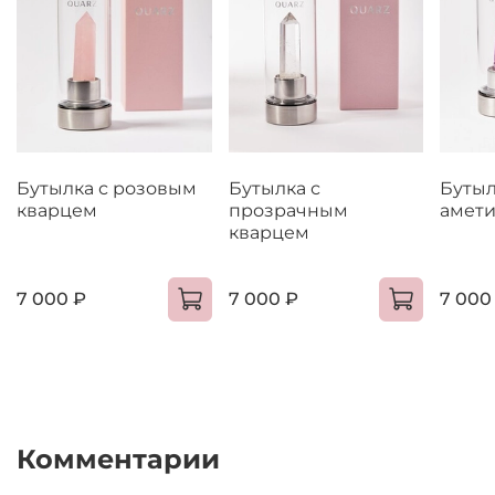
Бутылка с розовым
Бутылка с
Бутыл
кварцем
прозрачным
амет
кварцем
7 000 ₽
7 000 ₽
7 000
Комментарии