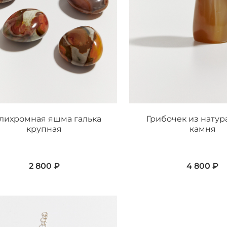
лихромная яшма галька
Грибочек из натур
крупная
камня
2 800 ₽
4 800 ₽