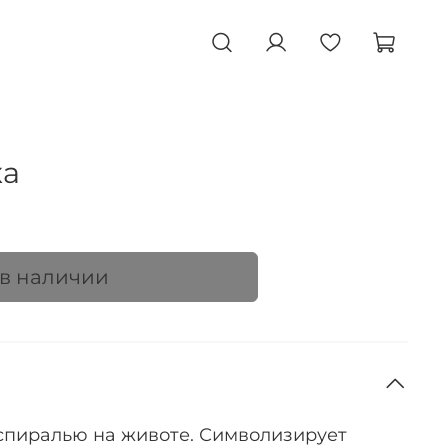
ка
 в наличии
спиралью на животе. Символизирует