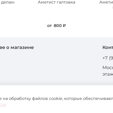
 делах»
Аметист галтовка
Амети
от
800 ₽
ее о магазине
Кон
и
+7 (
Моск
эта
ие на обработку файлов cookie, которые обеспечива
сти