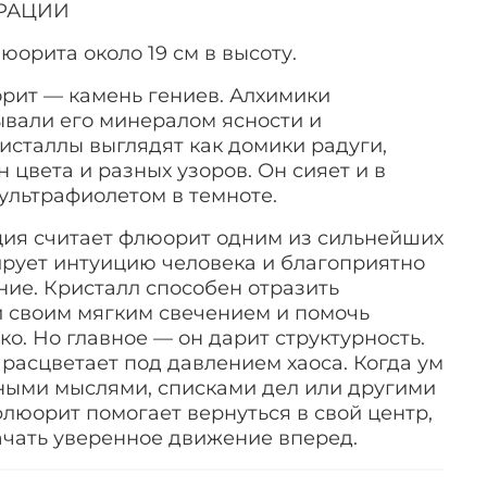
РАЦИИ
орита около 19 см в высоту.
орит — камень гениев. Алхимики
вали его минералом ясности и
ристаллы выглядят как домики радуги,
 цвета и разных узоров. Он сияет и в
 ультрафиолетом в темноте.
ция считает флюорит одним из сильнейших
ирует интуицию человека и благоприятно
ние. Кристалл способен отразить
 своим мягким свечением и помочь
ко. Но главное — он дарит структурность.
асцветает под давлением хаоса. Когда ум
ными мыслями, списками дел или другими
флюорит помогает вернуться в свой центр,
ачать уверенное движение вперед.