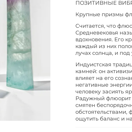
ПОЗИТИВНЫЕ ВИБ
Крупные призмы флю
Считается, что флю
Средневековья назы
вдохновения. Его к
каждый из них полон
лучах солнца, и под
Индуистская тради
камней: он активиз
влияет на его созна
негативные энергии
человеку засиять яр
Радужный флюорит р
смятен беспорядоч
обстоятельствами, 
ощутить баланс и н