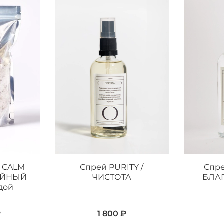
н CALM
Спрей PURITY /
Спре
ОЙНЫЙ
ЧИСТОТА
БЛА
дой
₽
1 800 ₽