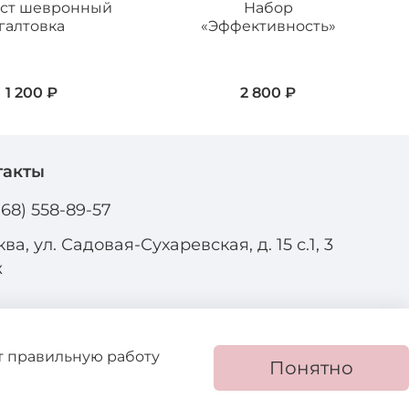
ст шевронный
Набор
галтовка
«Эффективность»
1 200 ₽
2 800 ₽
такты
968) 558-89-57
ва, ул. Садовая-Сухаревская, д. 15 с.1, 3
ж
ют правильную работу
Понятно