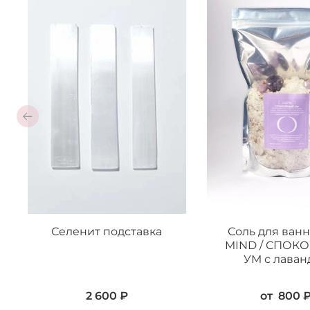
Селенит подставка
Соль для ван
MIND / СПОК
УМ с лаван
2 600 ₽
от
800 