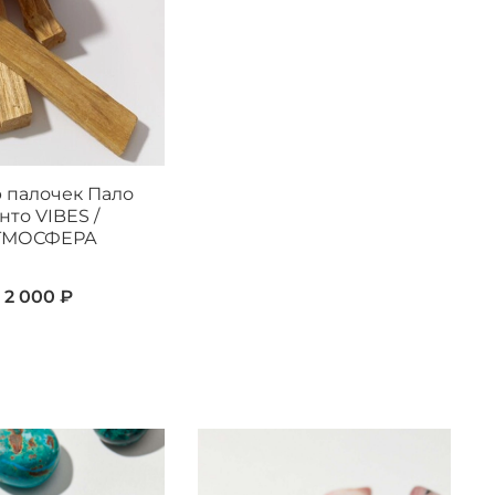
 палочек Пало
нто VIBES /
ТМОСФЕРА
2 000 ₽