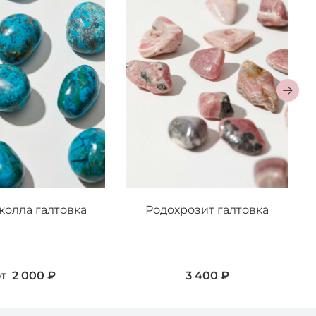
колла галтовка
Родохрозит галтовка
т
2 000 ₽
3 400 ₽