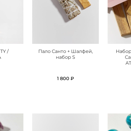
TY /
Пало Санто + Шалфей,
Набор
А
набор S
Са
А
1 800 ₽