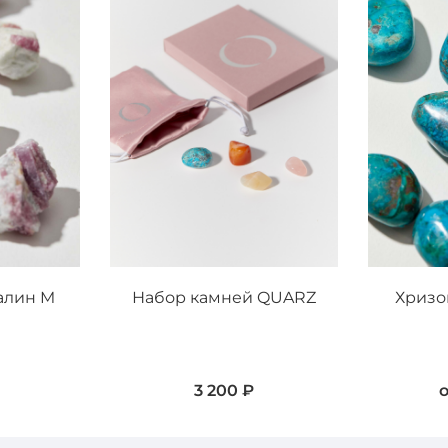
алин M
Набор камней QUARZ
Хризо
3 200 ₽
о