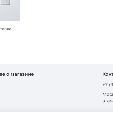
тавка
ее о магазине
Кон
и
+7 (
Моск
эта