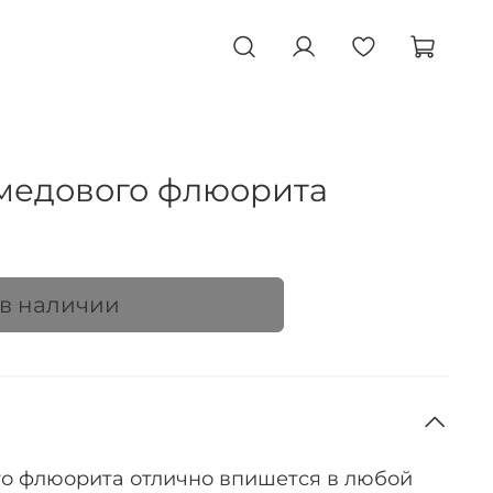
 медового флюорита
 в наличии
го флюорита отлично впишется в любой