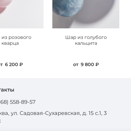
 из розового
Шар из голубого
кварца
кальцита
от
6 200 ₽
от
9 800 ₽
такты
968) 558-89-57
ва, ул. Садовая-Сухаревская, д. 15 с.1, 3
ж