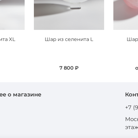
ита XL
Шар из селенита L
Шар
₽
7 800 ₽
ее о магазине
Кон
и
+7 (
Моск
эта