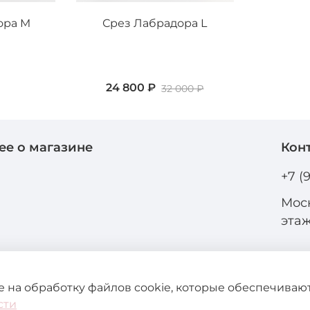
ора M
Срез Лабрадора L
24 800 ₽
32 000 ₽
ее о магазине
Кон
и
+7 (
Моск
эта
ие на обработку файлов cookie, которые обеспечива
сти