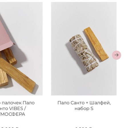
 палочек Пало
Пало Санто + Шалфей,
нто VIBES /
набор S
ТМОСФЕРА