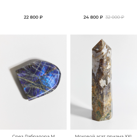
22 800 ₽
24 800 ₽
32 000 ₽
Срез Лабрадора M
Моховой агат призма XXL