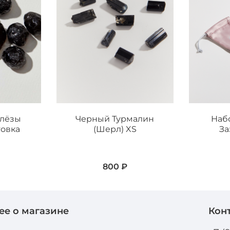
Слёзы
Черный Турмалин
Наб
товка
(Шерл) XS
За
800 ₽
ее о магазине
Кон