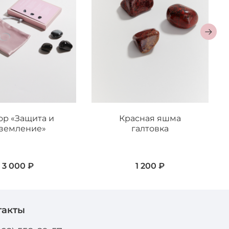
ор «Защита и
Красная яшма
земление»
галтовка
3 000 ₽
1 200 ₽
такты