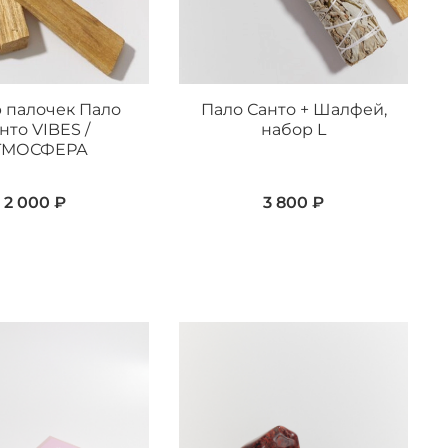
 палочек Пало
Пало Санто + Шалфей,
нто VIBES /
набор L
ТМОСФЕРА
2 000 ₽
3 800 ₽