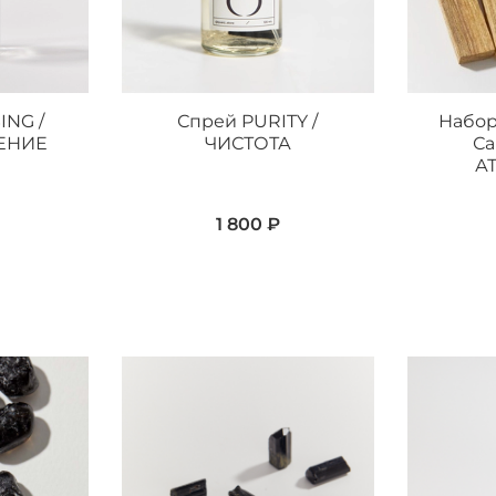
ING /
Спрей PURITY /
Набор
ЕНИЕ
ЧИСТОТА
Са
А
1 800 ₽