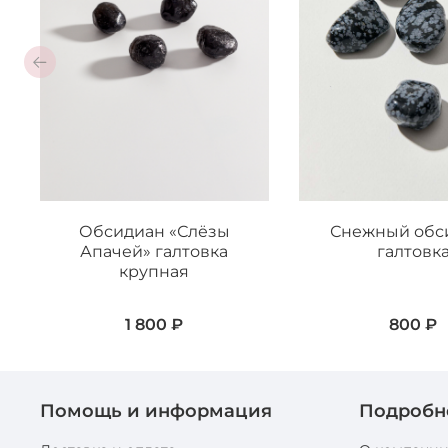
Обсидиан «Слёзы
Снежный обс
Апачей» галтовка
галтовк
крупная
1 800 ₽
800 ₽
Помощь и информация
Подробн