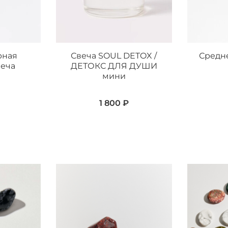
рная
Свеча SOUL DETOX /
Средн
веча
ДЕТОКС ДЛЯ ДУШИ
мини
1 800 ₽