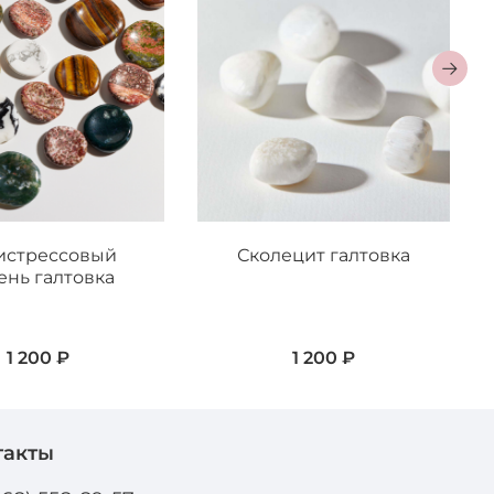
истрессовый
Сколецит галтовка
ень галтовка
1 200 ₽
1 200 ₽
такты