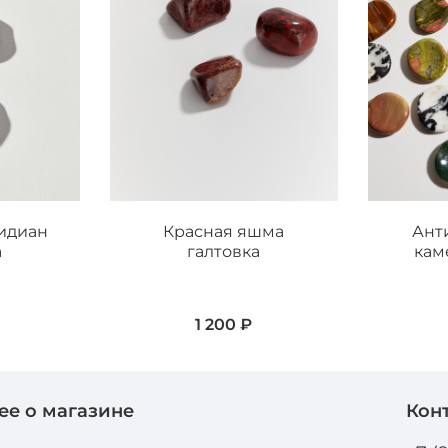
идиан
Красная яшма
Ант
а
галтовка
кам
1 200 ₽
ее о магазине
Кон