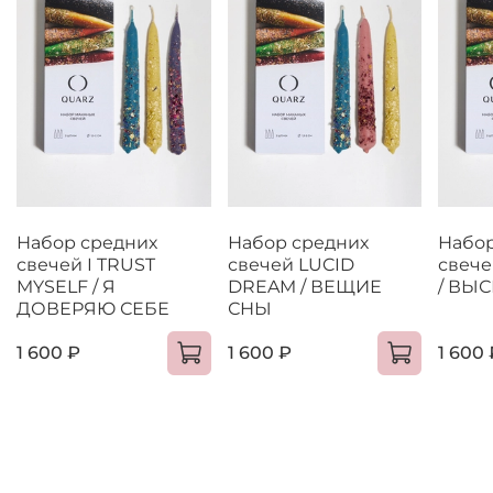
Набор средних
Набор средних
Набор
свечей I TRUST
свечей LUCID
свече
MYSELF / Я
DREAM / ВЕЩИЕ
/ ВЫ
ДОВЕРЯЮ СЕБЕ
СНЫ
1 600 ₽
1 600 ₽
1 600 