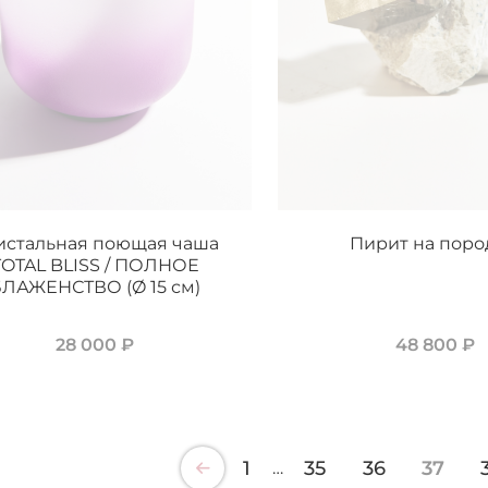
истальная поющая чаша
Пирит на поро
TOTAL BLISS / ПОЛНОЕ
ЛАЖЕНСТВО (Ø 15 см)
28 000 ₽
48 800 ₽
1
35
36
37
…