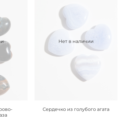
ии
Нет в наличии
рово-
Сердечко из голубого агата
аза