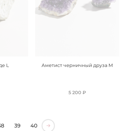
де L
Аметист черничный друза M
5 200 ₽
38
39
40