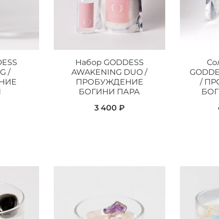
DESS
Набор GODDESS
Со
G /
AWAKENING DUO /
GODDE
НИЕ
ПРОБУЖДЕНИЕ
/ П
И
БОГИНИ ПАРА
БОГ
3 400 ₽