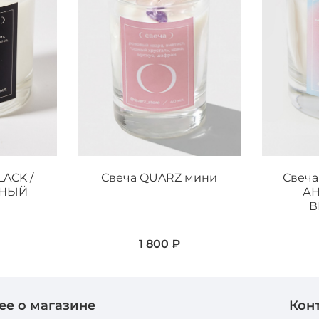
ACK /
Свеча QUARZ мини
Свеча
РНЫЙ
А
В
1 800 ₽
ее о магазине
Кон