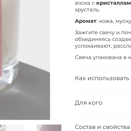
воска с
кристалла
хрусталь.
Аромат
: кожа, муск
Зажгите свечу и поч
объединяясь созда
успокаивают, рассл
Свеча упакована в к
Как использовать
Для кого
Состав и свойства