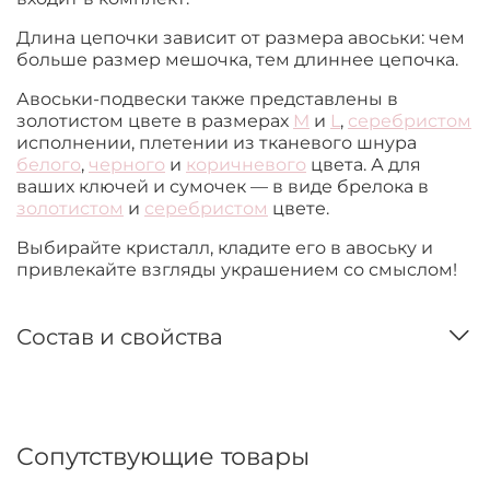
Длина цепочки зависит от размера авоськи: чем
больше размер мешочка, тем
длиннее цепочка.
Авоськи-подвески также представлены в
золотистом цвете в размерах
M
и
L
,
серебристом
исполнении, плетении из тканевого шнура
белого
,
черного
и
коричневого
цвета. А для
ваших ключей и сумочек — в виде брелока в
золотистом
и
серебристом
цвете.
Выбирайте кристалл, кладите его в авоську и
привлекайте взгляды украшением со смыслом!
Состав и свойства
Сопутствующие товары