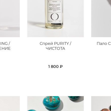
ING /
Спрей PURITY /
Пало С
ЕНИЕ
ЧИСТОТА
1 800 ₽