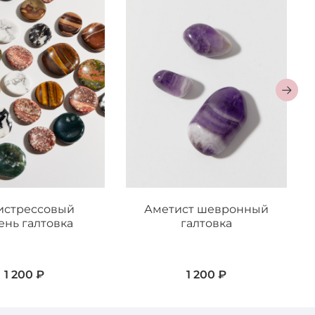
истрессовый
Аметист шевронный
ень галтовка
галтовка
1 200 ₽
1 200 ₽