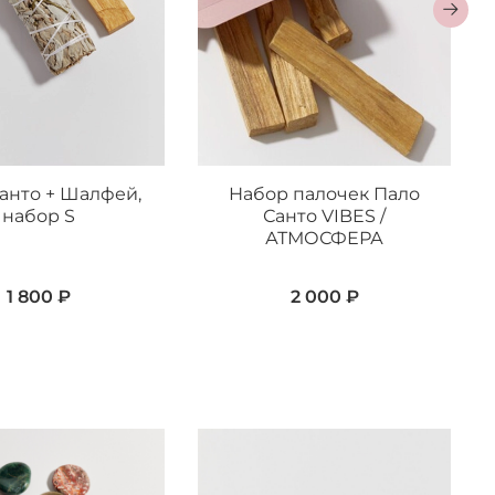
анто + Шалфей,
Набор палочек Пало
набор S
Санто VIBES /
АТМОСФЕРА
1 800 ₽
2 000 ₽