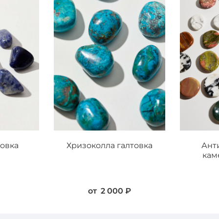
товка
Хризоколла галтовка
Ант
кам
от
2 000 ₽