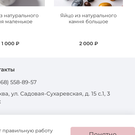
з натурального
Яйцо из натурального
ня маленькое
камня большое
1 000 ₽
2 000 ₽
такты
968) 558-89-57
ва, ул. Садовая-Сухаревская, д. 15 с.1, 3
ж
ют правильную работу
Понятно