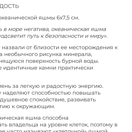
АДОСТЬ
океанической яшмы 6х7,5 см
.
ь в море негатива, океаническая яшма
подсветит путь к безопасности и миру».
назвали от близости ее месторождения к
за необычного рисунка минерала,
ящуюся поверхность бурной воды.
е идентичные камни практически
ень за легкую и радостную энергию.
 наделяют способностью повышать
 душевное спокойствие, развивать
атию к окружающим.
аническая яшма способна
ь владельца на уровне клеток, поэтому в
ее часто называют «клеточной» яшмой.