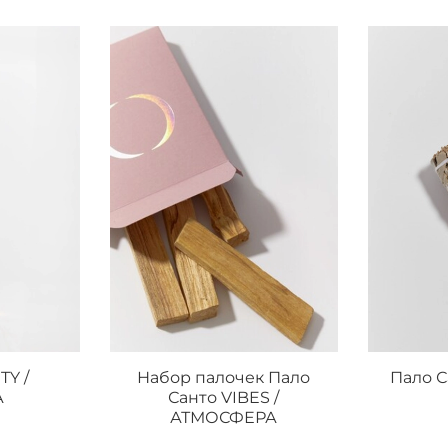
TY /
Набор палочек Пало
Пало С
А
Санто VIBES /
АТМОСФЕРА