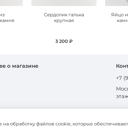
из
Сердолик галька
Яйцо и
 камня
крупная
кам
3 200 ₽
ее о магазине
Кон
и
+7 (
Моск
эта
ие на обработку файлов cookie, которые обеспечива