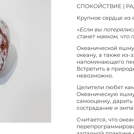
СПОКОЙСТВИЕ | Р
Крупное сердце из 
«Если вы потерялис
станет маяком, что 
Океанической яшму 
океану, а также из-
напоминающего пен
Встретить в природ
невозможно.
Целители любят кам
Океаническую яшму
самооценку, дарить
сострадание и эмп
Считается, что оке
перепрограммироват
западной практике 