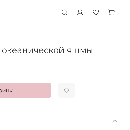
з океанической яшмы
зину