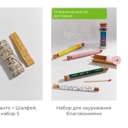
Ограничения по
доставке
анто + Шалфей,
Набор для окуривания
набор S
благовониями