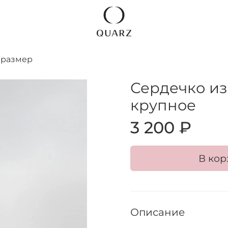
 размер
Сердечко и
крупное
3 200 ₽
В кор
Описание