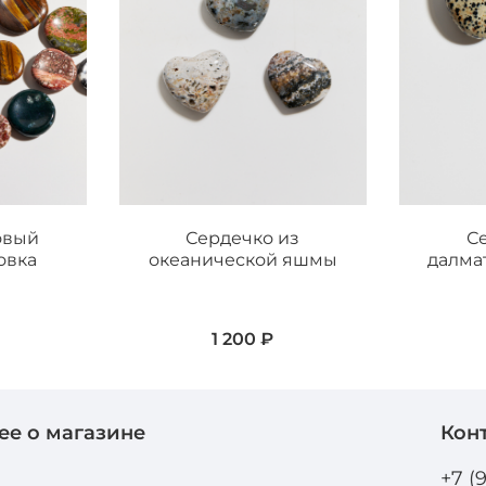
овый
Сердечко из
С
овка
океанической яшмы
далма
1 200 ₽
ее о магазине
Кон
и
+7 (