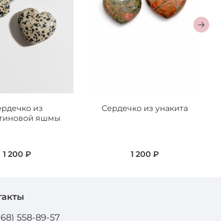
ердечко из
Сердечко из унакита
тиновой яшмы
1 200 ₽
1 200 ₽
такты
968) 558-89-57