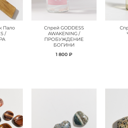
к Пало
Спрей GODDESS
Спр
S /
AWAKENING /
РА
ПРОБУЖДЕНИЕ
БОГИНИ
1 800 ₽