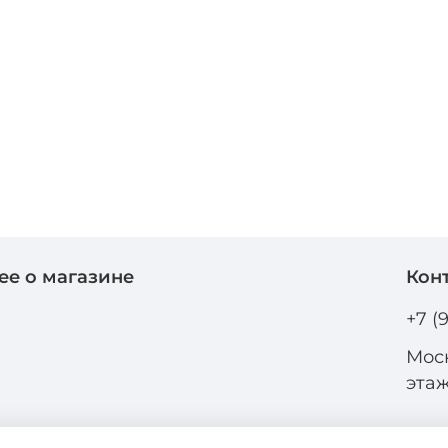
ее о магазине
Кон
и
+7 (
Моск
эта