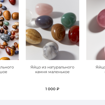
ального
Яйцо из натурального
Яйцо
ьшое
камня маленькое
1 000 ₽