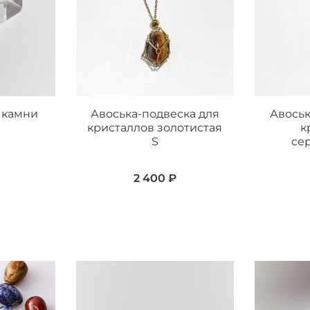
 камни
Авоська-подвеска для
Авоськ
кристаллов золотистая
к
S
се
2 400 ₽