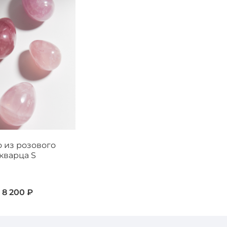
 из розового
кварца S
8 200 ₽