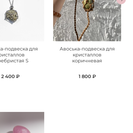
а-подвеска для
Авоська-подвеска для
ристаллов
кристаллов
ребристая S
коричневая
2 400 ₽
1 800 ₽